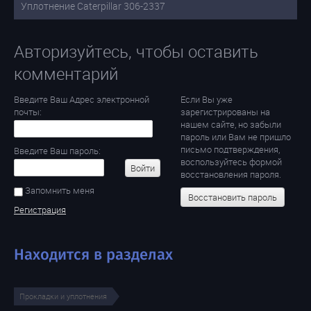
Уплотнение Caterpillar 306-2337
Авторизуйтесь, чтобы оставить
комментарий
Введите Ваш Адрес электронной
Если Вы уже
почты:
зарегистрированы на
нашем сайте, но забыли
пароль или Вам не пришло
письмо подтверждения,
Введите Ваш пароль:
воспользуйтесь формой
Войти
восстановления пароля.
Запомнить меня
Восстановить пароль
Регистрация
Находится в разделах
Прокладки и уплотнения