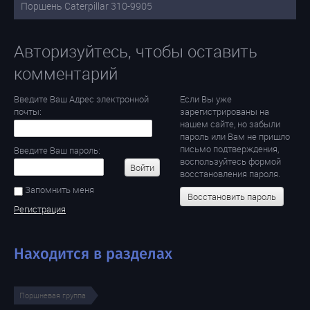
Поршень Caterpillar 310-9905
Авторизуйтесь, чтобы оставить
комментарий
Введите Ваш Адрес электронной
Если Вы уже
почты:
зарегистрированы на
нашем сайте, но забыли
пароль или Вам не пришло
письмо подтверждения,
Введите Ваш пароль:
воспользуйтесь формой
Войти
восстановления пароля.
Запомнить меня
Восстановить пароль
Регистрация
Находится в разделах
Поршневая группа