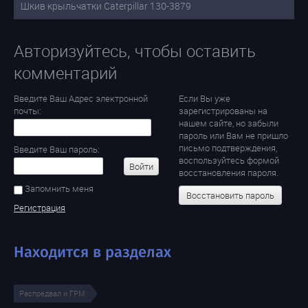
Шкив крыльчатки Caterpillar 130-3879
Авторизуйтесь, чтобы оставить
комментарий
Введите Ваш Адрес электронной
Если Вы уже
почты:
зарегистрированы на
нашем сайте, но забыли
пароль или Вам не пришло
письмо подтверждения,
Введите Ваш пароль:
воспользуйтесь формой
Войти
восстановления пароля.
Запомнить меня
Восстановить пароль
Регистрация
Находится в разделах
Распредвал и ГРМ