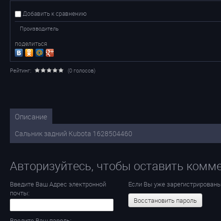
Добавить к сравнению
Производитель
поделиться
Рейтинг:
(0 голосов)
Описание
Сальник задний Kubota 1628504460
Авторизуйтесь, чтобы оставить комм
Введите Ваш Адрес электронной
Если Вы уже зарегистрированы
почты:
Восстановить пароль
Введите Ваш пароль: