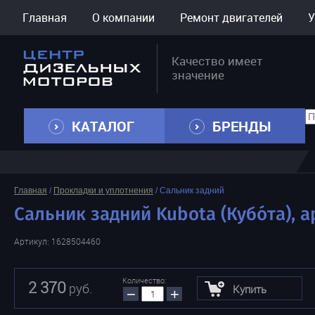
Главная
О компании
Ремонт двигателей
У
Качество имеет
значение
КАТАЛОГ
БРЕНДЫ
Главная
/
Прокладки и уплотнения
/
Сальник задний
Сальник задний Kubota (Кубо́та), а
Артикул:
1628504460
Количество:
2 370
руб.
Купить
−
+