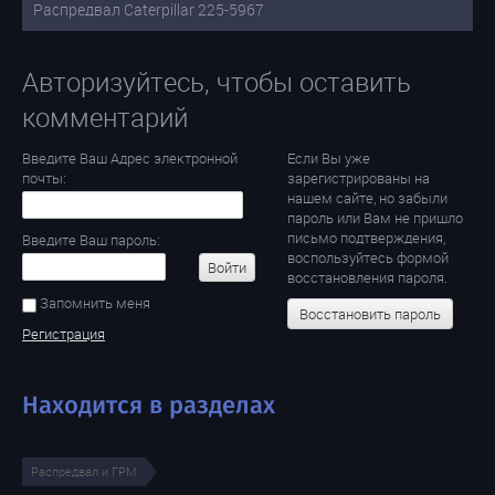
Распредвал Caterpillar 225-5967
Авторизуйтесь, чтобы оставить
комментарий
Введите Ваш Адрес электронной
Если Вы уже
почты:
зарегистрированы на
нашем сайте, но забыли
пароль или Вам не пришло
письмо подтверждения,
Введите Ваш пароль:
воспользуйтесь формой
Войти
восстановления пароля.
Запомнить меня
Восстановить пароль
Регистрация
Находится в разделах
Распредвал и ГРМ