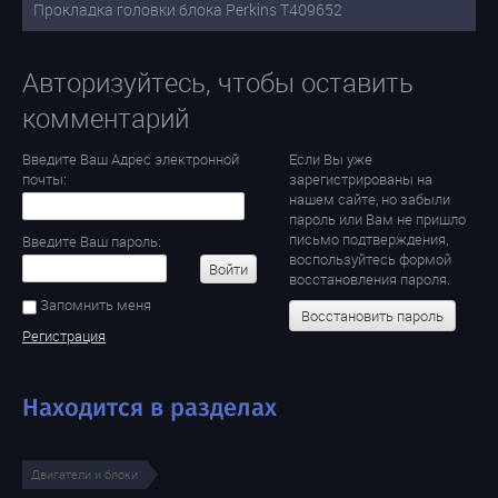
Прокладка головки блока Perkins T409652
Авторизуйтесь, чтобы оставить
комментарий
Введите Ваш Адрес электронной
Если Вы уже
почты:
зарегистрированы на
нашем сайте, но забыли
пароль или Вам не пришло
письмо подтверждения,
Введите Ваш пароль:
воспользуйтесь формой
Войти
восстановления пароля.
Запомнить меня
Восстановить пароль
Регистрация
Находится в разделах
Двигатели и блоки