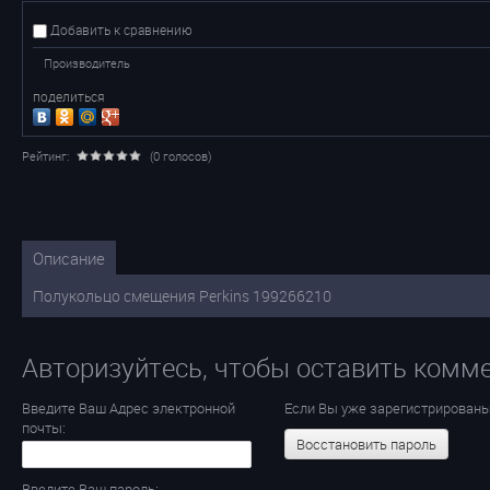
Добавить к сравнению
Производитель
поделиться
Рейтинг:
(0 голосов)
Описание
Полукольцо смещения Perkins 199266210
Авторизуйтесь, чтобы оставить комм
Введите Ваш Адрес электронной
Если Вы уже зарегистрированы
почты:
Восстановить пароль
Введите Ваш пароль: