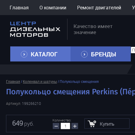
Главная
О компании
Ремонт двигателей
У
Качество имеет
значение
КАТАЛОГ
БРЕНДЫ
Главная
/
Коленвал и шатуны
/
Полукольцо смещения
Полукольцо смещения Perkins (Пе́р
Артикул:
199266210
Количество:
649
руб.
Купить
−
+