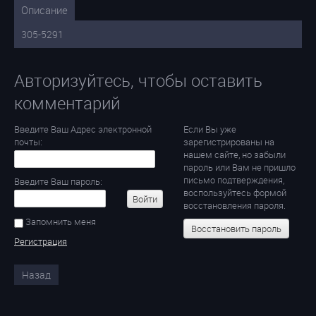
Описание
305-5291
Авторизуйтесь, чтобы оставить
комментарий
Введите Ваш Адрес электронной
Если Вы уже
почты:
зарегистрированы на
нашем сайте, но забыли
пароль или Вам не пришло
письмо подтверждения,
Введите Ваш пароль:
воспользуйтесь формой
Войти
восстановления пароля.
Запомнить меня
Восстановить пароль
Регистрация
Назад