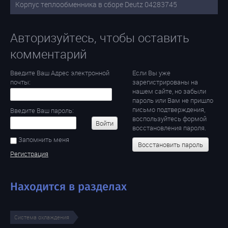
Корпус теплообменника в сборе Deutz 04283745
Авторизуйтесь, чтобы оставить
комментарий
Введите Ваш Адрес электронной
Если Вы уже
почты:
зарегистрированы на
нашем сайте, но забыли
пароль или Вам не пришло
письмо подтверждения,
Введите Ваш пароль:
воспользуйтесь формой
Войти
восстановления пароля.
Запомнить меня
Восстановить пароль
Регистрация
Находится в разделах
Система охлаждения