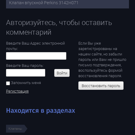
Клапан впускной Perkins 3142H071
Авторизуйтесь, чтобы оставить
комментарий
Введите Ваш Адрес электронной
Если Вы уже
почты:
зарегистрированы на
нашем сайте, но забыли
пароль или Вам не пришло
письмо подтверждения,
Введите Ваш пароль:
воспользуйтесь формой
Войти
восстановления пароля.
Запомнить меня
Восстановить пароль
Регистрация
Находится в разделах
Клапаны