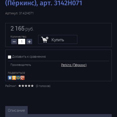
(Пе́ркинс), арт. 3142H071
Артикул:
3142H071
2 165
руб.
Количество:
Купить
−
+
Добавить к сравнению
Производитель
Perkins (Пе́ркинс)
поделиться
Рейтинг:
(0 голосов)
Описание