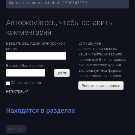
Фильтр топливный Kubota 1560143170
Авторизуйтесь, чтобы оставить
комментарий
Введите Ваш Адрес электронной
Если Вы уже
почты:
зарегистрированы на
нашем сайте, но забыли
пароль или Вам не пришло
письмо подтверждения,
Введите Ваш пароль:
воспользуйтесь формой
Войти
восстановления пароля.
Запомнить меня
Восстановить пароль
Регистрация
Находится в разделах
Фильтры